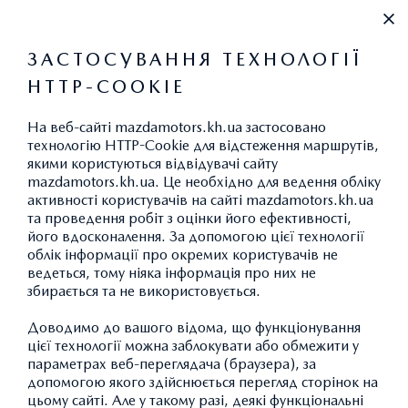
+38 (067) 546 30 88
ЗАСТОСУВАННЯ ТЕХНОЛОГІЇ
HTTP-COOKIE
НОВИНИ ТА ПОДІЇ
На веб-сайті mazdamotors.kh.ua застосовано
технологію HTTP-Cookie для відстеження маршрутів,
якими користуються відвідувачі сайту
mazdamotors.kh.ua. Це необхідно для ведення обліку
активності користувачів на сайті mazdamotors.kh.ua
НОВИЙ РІВЕНЬ
та проведення робіт з оцінки його ефективності,
його вдосконалення. За допомогою цієї технології
РЕВОЛЮЦІЙНИЙ
облік інформації про окремих користувачів не
ведеться, тому ніяка інформація про них не
SKYACTIV-Х
збирається та не використовується.
Доводимо до вашого відома, що функціонування
цієї технології можна заблокувати або обмежити у
параметрах веб-переглядача (браузера), за
допомогою якого здійснюється перегляд сторінок на
цьому сайті. Але у такому разі, деякі функціональні