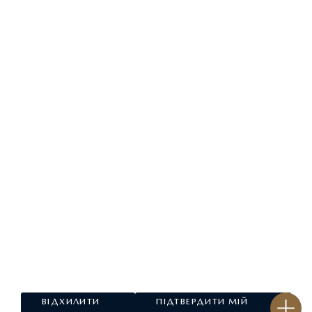
ЗАПИТАЙ ПРО ПРОПОЗИЦІЮ
ВІДХИЛИТИ
ПІДТВЕРДИТИ МІЙ