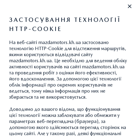
+38 (067) 546 30 88
ЗАСТОСУВАННЯ ТЕХНОЛОГІЇ
HTTP-COOKIE
ВИКИДИ CO
2
На веб-сайті mazdamotors.kh.ua застосовано
технологію HTTP-Cookie для відстеження маршрутів,
якими користуються відвідувачі сайту
mazdamotors.kh.ua. Це необхідно для ведення обліку
активності користувачів на сайті mazdamotors.kh.ua
та проведення робіт з оцінки його ефективності,
ЗВ’ЯЗОК
його вдосконалення. За допомогою цієї технології
облік інформації про окремих користувачів не
ведеться, тому ніяка інформація про них не
збирається та не використовується.
Доводимо до вашого відома, що функціонування
цієї технології можна заблокувати або обмежити у
параметрах веб-переглядача (браузера), за
допомогою якого здійснюється перегляд сторінок на
цьому сайті. Але у такому разі, деякі функціональні