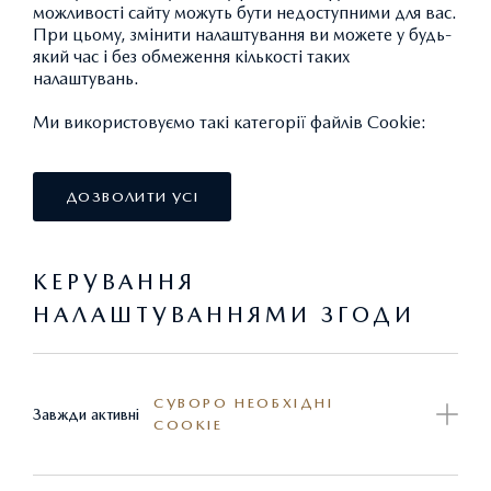
можливості сайту можуть бути недоступними для вас.
При цьому, змінити налаштування ви можете у будь-
ПОВНЕ ПІДКЛЮЧЕННЯ – БІЛЬШЕ
який час і без обмеження кількості таких
ЗАДОВОЛЕННЯ ВІД КЕРУВАННЯ АВТО
налаштувань.
Ми використовуємо такі категорії файлів Cookie:
Тримаючи вас на хвилі вимог сучасного світу та за
кермом одночасно, за допомогою інтегрованих
функцій супутникової навігації та Bluetooth®, штатна
ДОЗВОЛИТИ УСІ
мультимедійна система MZD Connect надає водієві
абсолютний контроль. Здійснюйте телефонні дзвінки,
КЕРУВАННЯ
слухайте улюблену музику та керуйте навігаційною
системою, не відволікаючись від дороги, аби ви могли
НАЛАШТУВАННЯМИ ЗГОДИ
зосередитись на задоволенні та насолоді від керування.
Це єднання з вашим автомобілем, що ми в Mazda
називаємо Jinba Ittai.
СУВОРО НЕОБХІДНІ
Завжди активні
COOKIE