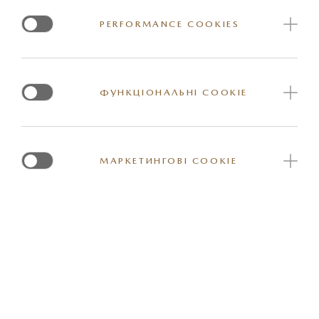
PERFORMANCE COOKIES
ФУНКЦІОНАЛЬНІ COOKIE
Пошук за моделлю
ПОШУК ЗА МОДЕЛЛЮ
ПОШУК ЗА НОМЕРОМ
ОБЕРІТЬ МОДЕЛЬ
МАРКЕТИНГОВІ COOKIE
Оберіть модель
ПІДТВЕРДИТИ