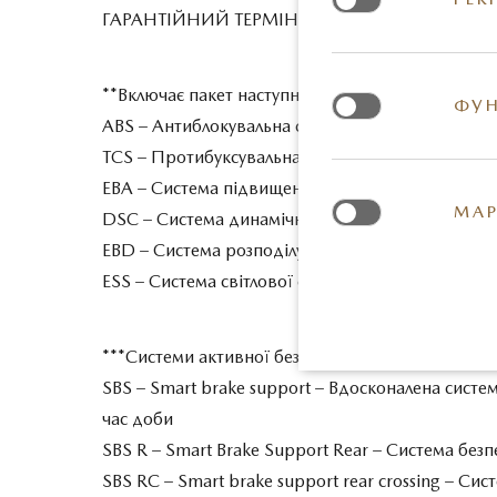
ГАРАНТІЙНИЙ ТЕРМІН - 3 роки або 100 000 км пр
**Включає пакет наступних опцій безпеки:
ФУН
ABS – Антиблокувальна система гальм
TCS – Протибуксувальна система
EBA – Система підвищення ефективності при ек
МАР
DSC – Система динамічної стабілізації
EBD – Система розподілу гальмівних зусиль
ESS – Система світлової сигналізації при екстре
***Системи активної безпеки i-ACTIVSENSE
SBS – Smart brake support – Вдосконалена систе
час доби
SBS R – Smart Brake Support Rear – Система без
SBS RC – Smart brake support rear crossing – Си