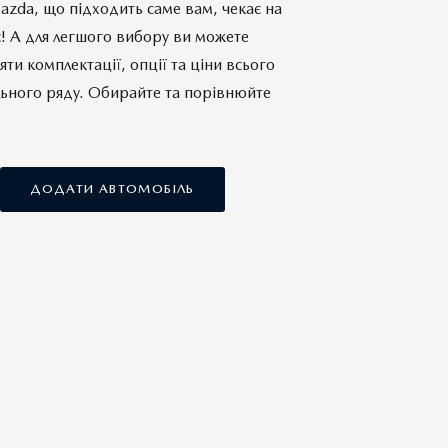
zda, що підходить саме вам, чекає на
! А для легшого вибору ви можете
яти комплектації, опції та ціни всього
ьного ряду. Обирайте та порівнюйте
ДОДАТИ АВТОМОБІЛЬ
Комплектації
Комплектації
ПОРІВНЯТИ АВТОМОБІЛЬ
ПОРІВНЯТИ АВТОМОБІЛЬ