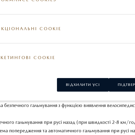
обігу (в залежності від того, що настане раніше)
www.maz
КЦІОНАЛЬНІ COOKIE
стреному гальмуванні
КЕТИНГОВІ COOKIE
ному гальмуванні
ВІДХИЛИТИ УСІ
ПІДТВЕ
ма безпечного гальмування з функцією виявлення велосипедис
печного гальмування при русі назад (при швидкості 2-8 км/го
стема попередження та автоматичного гальмування при русі на