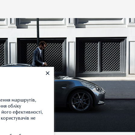
ження маршрутів,
ння обліку
 його ефективності,
 користувачів не