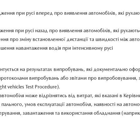
редження при русі вперед про виявлення автомобілів, які рух
едження при русі назад про виявлення автомобілів, які рухаю
ння про зміну встановленної дистанції та швидкості між ав
еншення навантаження водія при інтенсивному русі
нтується на результатах випробувань, які документально оф
ротоколами випробувань або звітами про випробовування,
t vehicles Test Procedure).
втомобіля може відрізнятись від витрат, які вказані в Керівни
пального, умов експлуатації автомобіля, наявності на автом
ю керування, завантаження та використання обладнання (напр