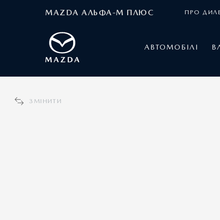
MAZDA АЛЬФА-М ПЛЮС
ПРО ДИЛ
АВТОМОБІЛІ
В
ЗМІНИТИ
MAZDA CX-5
1
Ціна 1 444 000 грн.
3
Спеціальна пропозиція: 1 374 800 грн.