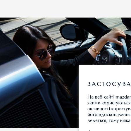
ЗАСТОСУВА
На веб-сайті mazdam
якими користуються 
активності користув
його вдосконалення.
ведеться, тому ніяк