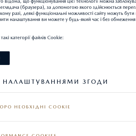
 відома, що функціонування цієї технології можна заблокув
глядача (браузера), за допомогою якого здійснюється перег
ІЇ
такому разі, деякі функціональні можливості сайту можуть бут
нити налаштування ви можете у будь-який час і без обмеження 
опозиціями
Зн
акі категорії файлів Cookie:
І
Я НАЛАШТУВАННЯМИ ЗГОДИ
мовлені у виробництво (по виробництво квітня 2024 року), ст
ходяться в Україні та в дорозі, станом на 13.09.2024 року. Кі
ОРО НЕОБХІДНІ COOKIE
точнюйте у офіційного дилера.
міни у комплектацію та ціни, також з урахуванням змін міжб
FORMANCE COOKIES