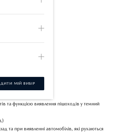
da.ua
РДИТИ МІЙ ВИБІР
тів та функцією виявлення пішоходів у темний
д)
зад та при виявленні автомобілів, які рухаються