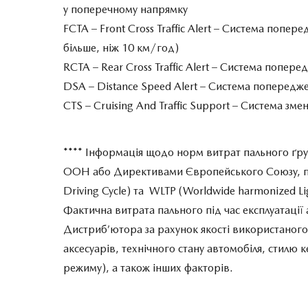
у поперечному напрямку
FCTA – Front Cross Traffic Alert – Система попе
більше, ніж 10 км/год)
RCTA – Rear Cross Traffic Alert – Cистема попер
DSA – Distance Speed Alert – Система попередже
CTS – Cruising And Traffic Support – Cистема зм
**** Інформація щодо норм витрат пального ґру
ООН або Директивами Європейського Союзу, п
Driving Cycle) та WLTP (Worldwide harmonized Ligh
Фактична витрата пального під час експлуатації а
Дистриб’ютора за рахунок якості використаного 
аксесуарів, технічного стану автомобіля, стил
режиму), а також інших факторів.