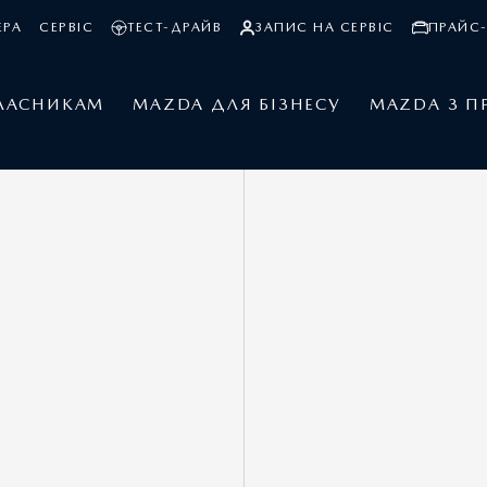
ЕРА
СЕРВІС
ТЕСТ-ДРАЙВ
ЗАПИС НА СЕРВІС
ПРАЙС-
ЛАСНИКАМ
MAZDA ДЛЯ БІЗНЕСУ
MAZDA З П
MAZDA CX-60
1
Ціна 1 977 600 грн.
3
Спеціальна пропозиція: 1 902 400 грн.