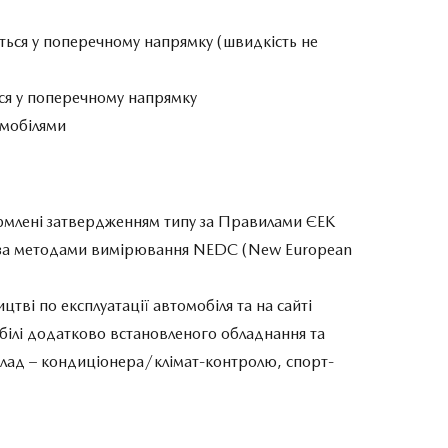
аються у поперечному напрямку (швидкість не
ться у поперечному напрямку
томобілями
ормлені затвердженням типу за Правилами ЄЕК
 за методами вимірювання NEDC (New European
цтві по експлуатації автомобіля та на сайті
обілі додатково встановленого обладнання та
иклад – кондиціонера/клімат-контролю, спорт-