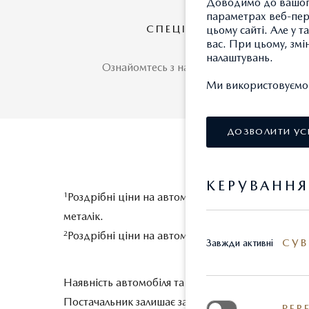
Доводимо до вашого
параметрах веб-пере
СПЕЦІАЛЬНІ ПРОПОЗИЦ
цьому сайті. Але у 
вас. При цьому, змі
налаштувань.
Ознайомтесь з нашими спеціальними пр
Ми використовуємо т
ДОЗВОЛИТИ УС
КЕРУВАНН
1
Роздрібні ціни на автомобілі 2024 р.в., що за
металік.
2
Роздрібні ціни на автомобілі 2024 р.в., які зна
СУВ
Завжди активні
Наявність автомобіля та ціну на день покупки у
Постачальник залишає за собою право вносити з
PER