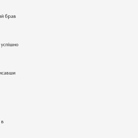
ий брав
 успішно
писавши
 в