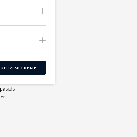
РДИТИ МІЙ ВИБІР
гравців
er-