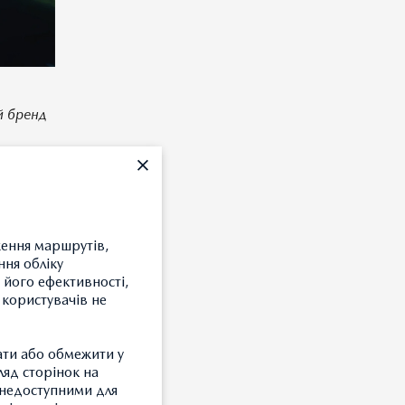
й бренд
ав
країні”,
ження маршрутів,
ння обліку
 його ефективності,
 млн.
 користувачів не
тяна
є такий
ати або обмежити у
ляд сторінок на
якісний і
и недоступними для