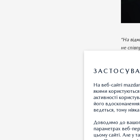
“На відм
не співп
дистриб'
першим а
ЗАСТОСУВА
–
комен
офіційн
На веб-сайті mazdam
якими користуються 
активності користув
“Кіберсп
його вдосконалення.
Українсь
ведеться, тому ніяк
Кузьме
Доводимо до вашого
масштабн
параметрах веб-пере
партнерс
цьому сайті. Але у 