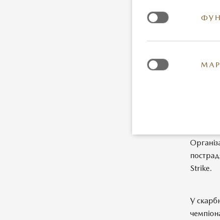
ФУН
МАР
ІНФОР
Організ
пострад
Strike.
У скарб
чемпіона