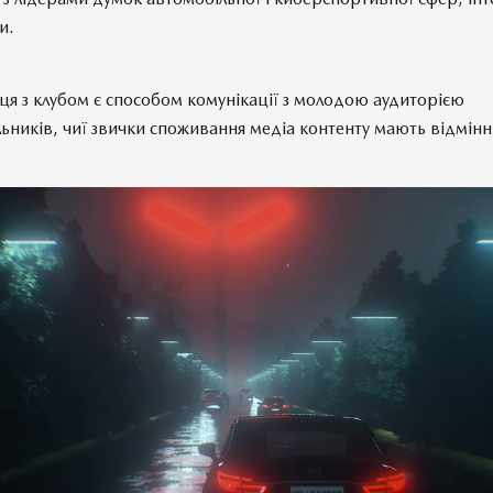
и.
ця з клубом є способом комунікації з молодою аудиторією
ьників, чиї звички споживання медіа контенту мають відмінн