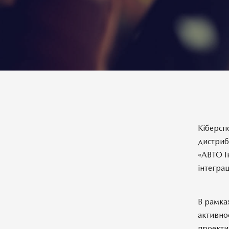
Кіберсп
дистриб
«АВТО І
інтегра
В рамка
активнос
проекти