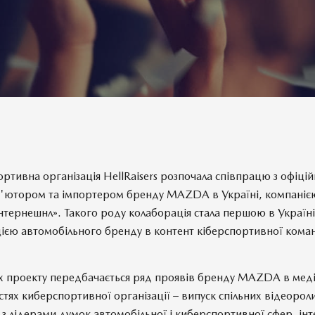
ортивна організація HellRaisers розпочала співпрацю з офіці
'ютором та імпортером бренду MAZDA в Україні, компані
нтернешнл». Такого роду колаборація стала першою в Україні
цією автомобільного бренду в контент кіберспортивної кома
х проекту передбачається ряд проявів бренду MAZDA в мед
тях киберспортивної організації – випуск спільних відеороли
 з лідерами думок автомобільної і киберспортивної сфер, інт