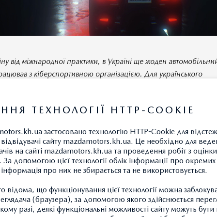
іну від міжнародної практики, в Україні ще жоден автомобільни
рацював з кіберспортивною організацією. Для українського
ютора бренду це унікальний проект і ми раді, що наш бренд ст
втомобільним партнером і другом кіберспортивної команди в У
ННЯ ТЕХНОЛОГІЇ HTTP-COOKIE
тує Тетяна Шеремет, керівник напрямку маркетингу та PR
ого імпортера MAZDA в Україні.
otors.kh.ua застосовано технологію HTTP-Cookie для відсте
відвідувачі сайту mazdamotors.kh.ua. Це необхідно для веде
ачів на сайті mazdamotors.kh.ua та проведення робіт з оцінки
орт – це частина нової реальності, про що доводять понад 1,67
 За допомогою цієї технології облік інформації про окремих
ких фанатів. –
говорить менеджер з розвитку HellRaisers Те
а інформація про них не збирається та не використовується.
нко
. – Ми дуже раді стати першим клубом в країні, який запуска
 відома, що функціонування цієї технології можна заблокув
ий проект з авто брендом. І ми хочемо не просто показати
глядача (браузера), за допомогою якого здійснюється перег
тво логотипом на наших каналах і на формі, а створити дійсно 
такому разі, деякі функціональні можливості сайту можуть бут