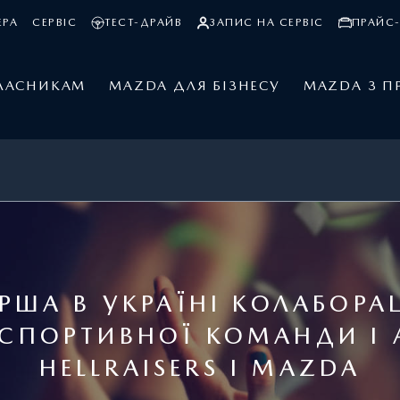
ЕРА
СЕРВІС
ТЕСТ-ДРАЙВ
ЗАПИС НА СЕРВІС
ПРАЙС-
ЛАСНИКАМ
MAZDA ДЛЯ БІЗНЕСУ
MAZDA З П
РША В УКРАЇНІ КОЛАБОРА
РСПОРТИВНОЇ КОМАНДИ І 
HELLRAISERS І MAZDA