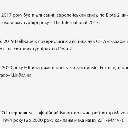
і 2017 року був підписаний європейський склад по Dota 2, як
 головному турнірі року – The International 2017.
і 2019 HellRaisers повернулися в дисципліну з СНД-складом і
ть на світових турнірах по Dota 2.
 2020 року HR відкрили підрозділ в дисципліні Fortnite, під
vado» Шибаліна.
ТО Інтернешнл»
– офіційний імпортер і дистриб'ютор Mazda
 з 1994 року (до 2000 року компанія мала назву ДП «ММУ»).