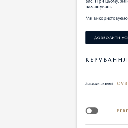
вас. При цьому, змі
цікавий 
налаштувань.
Ми використовуємо т
Разом зі
в кіберс
млрд до
ДОЗВОЛИТИ УС
Нагадає
КЕРУВАНН
предста
емоційн
HellRais
СУВ
Завжди активні
PER