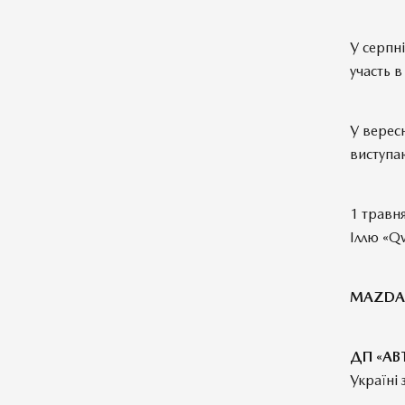
У серпн
участь в
У вересн
виступаю
1 травня
Іллю «Q
MAZDA
ДП «АВ
Україні