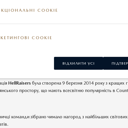
КЦІОНАЛЬНІ COOKIE
КЕТИНГОВІ COOKIE
ВІДХИЛИТИ УСІ
ПІДТВЕ
МАЦІЙНА ДОВІДКА
ація
HellRaisers
була створена 9 березня 2014 року з кращих 
янського простору, що мають всесвітню популярність в Count
ничці команди зібрано чимало нагород з найбільших світових
тів.