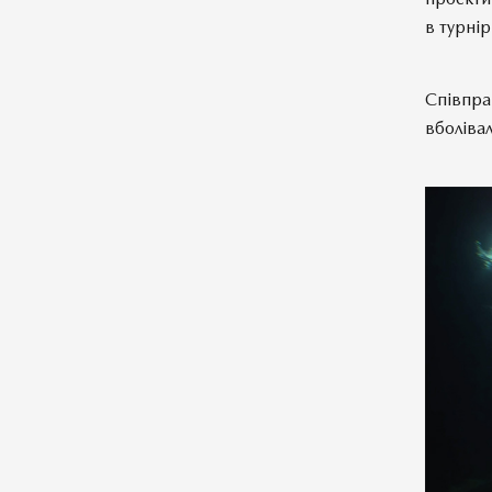
в турнір
Співпра
вболівал