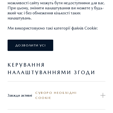
можливості сайту можуть бути недоступними для вас.
Максимальний розмір знижки сягає 90%.
При цьому, змінити налаштування ви можете у будь-
який час і без обмеження кількості таких
налаштувань.
Ми намагаємось зробити обслуговування у офіційного
Ми використовуємо такі категорії файлів Cookie:
дилера MAZDA більш доступнішим. Оригінальні
запасні частини завжди є найкращим рішенням для
будь-якого автовласника, незалежно від того, скільки
ДОЗВОЛИТИ УСІ
років його «залізному коню».
КЕРУВАННЯ
Спеціально для власників автомобілів Mazda
НАЛАШТУВАННЯМИ ЗГОДИ
попередніх поколінь, віком від трьох років, до 30
червня 2026 р. в офіційній мережі дилерів Mazda в
Україні діють спеціальні ціни на оригінальні запасні
частини та аксесуари.
СУВОРО НЕОБХІДНІ
Завжди активні
COOKIE
На всі акційні запчастини та аксесуари поширюється