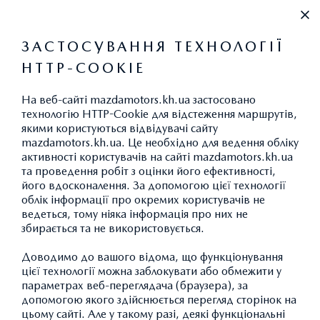
+38 (067) 546 30 88
ЗАСТОСУВАННЯ ТЕХНОЛОГІЇ
HTTP-COOKIE
НОВИНИ
На веб-сайті mazdamotors.kh.ua застосовано
технологію HTTP-Cookie для відстеження маршрутів,
якими користуються відвідувачі сайту
ЦІНИ НА ОРИГІНАЛЬНІ
mazdamotors.kh.ua. Це необхідно для ведення обліку
активності користувачів на сайті mazdamotors.kh.ua
ЗАПЧАСТИНИ ДЛЯ АВТО
та проведення робіт з оцінки його ефективності,
його вдосконалення. За допомогою цієї технології
MAZDA ПОПЕРЕДНІХ
облік інформації про окремих користувачів не
ПОКОЛІНЬ ЗНИЖЕНІ!
ведеться, тому ніяка інформація про них не
збирається та не використовується.
Доводимо до вашого відома, що функціонування
цієї технології можна заблокувати або обмежити у
параметрах веб-переглядача (браузера), за
допомогою якого здійснюється перегляд сторінок на
цьому сайті. Але у такому разі, деякі функціональні