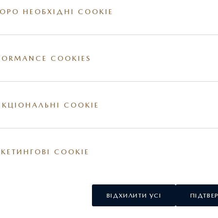
ОРО НЕОБХІДНІ COOKIE
FORMANCE COOKIES
ії на сайті. За більш детальною інформацією стосовно вартості та наявності конкр
овнішні та / або внутрішні елементи обладнання можуть відрізнятись. Постачальник
у США.
КЦІОНАЛЬНІ COOKIE
КЕТИНГОВІ COOKIE
ВІДХИЛИТИ УСІ
ПІДТВЕ