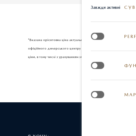
СУВ
Завжди активні
PER
*Вказана орієнтовна ціна актуальна на момент оновлення інформац
офіційного дилерського центру Mazda. Реальні кольори та деякі з
ціни, в тому числі з урахуванням змін міжбанківського курсу долар
ФУН
МАР