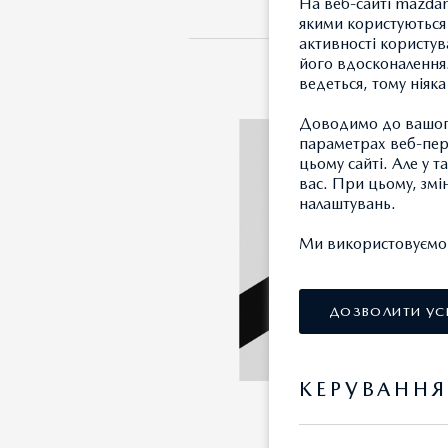
На веб-сайті mazdam
якими користуються 
активності користув
його вдосконалення.
ведеться, тому ніяк
Доводимо до вашого
параметрах веб-пере
цьому сайті. Але у 
вас. При цьому, змі
налаштувань.
Ми використовуємо т
ДОЗВОЛИТИ УС
КЕРУВАНН