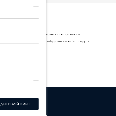
Б
етної одиниці товару прохання звернутись до представника
 залишає за собою право вносити зміну у комплектацію товару та
РДИТИ МІЙ ВИБІР