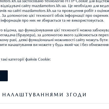
otors.kh.ua застосовано технологію HTTP-Cookie для відсте
відвідувачі сайту mazdamotors.kh.ua. Це необхідно для веде
ачів на сайті mazdamotors.kh.ua та проведення робіт з оцінки
 За допомогою цієї технології облік інформації про окремих
а інформація про них не збирається та не використовується.
 відома, що функціонування цієї технології можна заблокув
МОЛДИНГ ДАХУ ПРА
глядача (браузера), за допомогою якого здійснюється перег
2 952,20 ГРН.*
такому разі, деякі функціональні можливості сайту можуть бут
нити налаштування ви можете у будь-який час і без обмеження 
Необхідний для встановлення
акі категорії файлів Cookie:
І
Артикул: DFY5509H0
Я НАЛАШТУВАННЯМИ ЗГОДИ