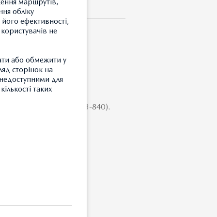
ження маршрутів,
ння обліку
 його ефективності,
 користувачів не
ати або обмежити у
ВИЙ
ляд сторінок на
и недоступними для
кількості таких
 стійок на даху (DFR5-V3-840).
З
Т
З