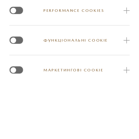
Унікальні накладки бампера візуалізують вишуканий та
PERFORMANCE COOKIES
високоякісний естетичний дизайн Mazda. Чорна
накладка з атласними хромованими вставками
ретельно розроблена для захисту бампера в нижній
частині.
ФУНКЦІОНАЛЬНІ COOKIE
Застосовується лише до автомобілів з алюмінієвими
дисками.
МАРКЕТИНГОВІ COOKIE
Не застосовується з бризковиками.
Не застосовується з фаркопом.
Необхідно встановлювати разом із накладкою
переднього бампера та боковими накладками.