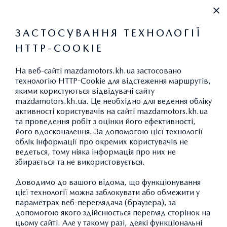
+38 (067) 546 30 88
ЗАСТОСУВАННЯ ТЕХНОЛОГІЇ
HTTP-COOKIE
ВИКИДИ CO
2
На веб-сайті mazdamotors.kh.ua застосовано
технологію HTTP-Cookie для відстеження маршрутів,
якими користуються відвідувачі сайту
mazdamotors.kh.ua. Це необхідно для ведення обліку
АКСЕСУАРИ MAZDA CX-30:
активності користувачів на сайті mazdamotors.kh.ua
та проведення робіт з оцінки його ефективності,
ЕКСТЕР'ЄР
його вдосконалення. За допомогою цієї технології
облік інформації про окремих користувачів не
ведеться, тому ніяка інформація про них не
збирається та не використовується.
ПОВЕРНУТИСЯ ДО КАТАЛОГУ АКСЕСУАРІВ
Доводимо до вашого відома, що функціонування
цієї технології можна заблокувати або обмежити у
параметрах веб-переглядача (браузера), за
допомогою якого здійснюється перегляд сторінок на
цьому сайті. Але у такому разі, деякі функціональні