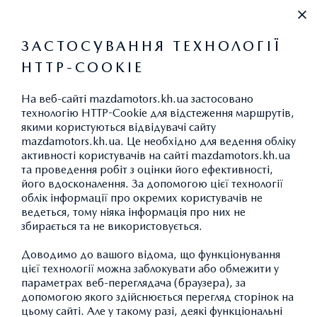
+38 (067) 546 30 88
ЗАСТОСУВАННЯ ТЕХНОЛОГІЇ
HTTP-COOKIE
ВИКИДИ CO
2
На веб-сайті mazdamotors.kh.ua застосовано
технологію HTTP-Cookie для відстеження маршрутів,
якими користуються відвідувачі сайту
mazdamotors.kh.ua. Це необхідно для ведення обліку
АКСЕСУАРИ MAZDA CX-30:
активності користувачів на сайті mazdamotors.kh.ua
та проведення робіт з оцінки його ефективності,
ТРАНСПОРТУВАННЯ
його вдосконалення. За допомогою цієї технології
облік інформації про окремих користувачів не
ведеться, тому ніяка інформація про них не
збирається та не використовується.
ПОВЕРНУТИСЯ ДО КАТАЛОГУ АКСЕСУАРІВ
Доводимо до вашого відома, що функціонування
цієї технології можна заблокувати або обмежити у
параметрах веб-переглядача (браузера), за
допомогою якого здійснюється перегляд сторінок на
цьому сайті. Але у такому разі, деякі функціональні