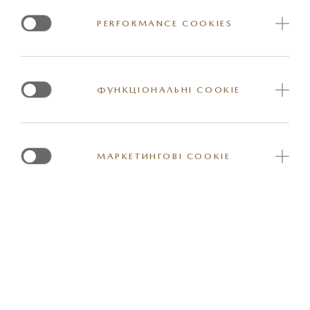
Комплект із двох (2) алюмінієвих рейлінгів на дах.
PERFORMANCE COOKIES
Кріплення для рейлінгів : 18 шт (болти M6 чорні) D41V-
V3-840.
ФУНКЦІОНАЛЬНІ COOKIE
Артикул: DFR5V3830
МАРКЕТИНГОВІ COOKIE
*Вказана орієнтовна ціна актуальна на момент оновлення інформації на
сайті. За більш детальною інформацією стосовно вартості та наявності
конкретної одиниці товару прохання звернутись до представника
офіційного дилерського центру Mazda. Реальні кольори та деякі зовнішні