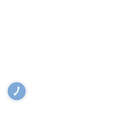
ДІЗНАТИСЬ ПРО:
КОРИСНО ЗНАТИ:
СОЦМЕРЕЖІ:
КНОПКА
ЗВ'ЯЗКУ
Положення та умови використання сайту
Політика конфіденційності
Cookies