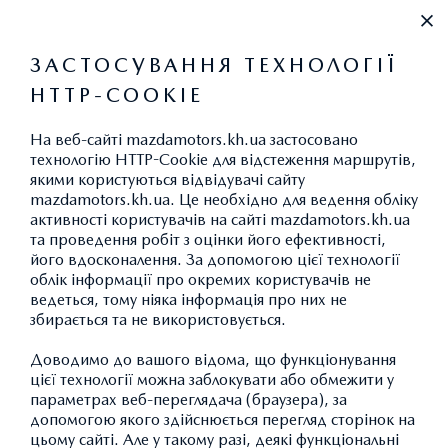
+38 (067) 546 30 88
ЗАСТОСУВАННЯ ТЕХНОЛОГІЇ
HTTP-COOKIE
ВИКИДИ CO
2
На веб-сайті mazdamotors.kh.ua застосовано
технологію HTTP-Cookie для відстеження маршрутів,
якими користуються відвідувачі сайту
mazdamotors.kh.ua. Це необхідно для ведення обліку
АКСЕСУАРИ MAZDA CX-30:
активності користувачів на сайті mazdamotors.kh.ua
та проведення робіт з оцінки його ефективності,
ЕКСТЕР'ЄР
його вдосконалення. За допомогою цієї технології
облік інформації про окремих користувачів не
ведеться, тому ніяка інформація про них не
збирається та не використовується.
ПОВЕРНУТИСЯ ДО КАТАЛОГУ АКСЕСУАРІВ
Доводимо до вашого відома, що функціонування
цієї технології можна заблокувати або обмежити у
параметрах веб-переглядача (браузера), за
допомогою якого здійснюється перегляд сторінок на
цьому сайті. Але у такому разі, деякі функціональні