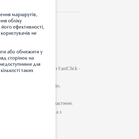
ження маршрутів,
ння обліку
 його ефективності,
 користувачів не
ULE TOURING 200
ати або обмежити у
ляд сторінок на
и недоступними для
риванням і фіксаторами FastClick -
кількості таких
б'єм: 400 л. Вага: 13 кг.
 кг. Колір: Titan Aeroskin.
даткові оригінальні запчастини:
З
верніться до керівництва з
 перевірки максимального
Т