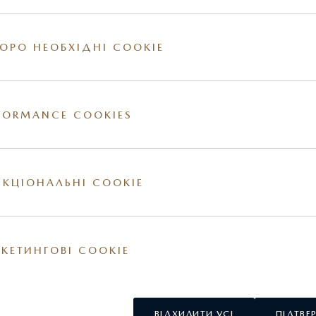
Артикул: C815V4705
ОРО НЕОБХІДНІ COOKIE
FORMANCE COOKIES
ії на сайті. За більш детальною інформацією стосовно вартості та наявності конкр
овнішні та / або внутрішні елементи обладнання можуть відрізнятись. Постачальник
КЦІОНАЛЬНІ COOKIE
у США.
КЕТИНГОВІ COOKIE
ВІДХИЛИТИ УСІ
ПІДТВЕ