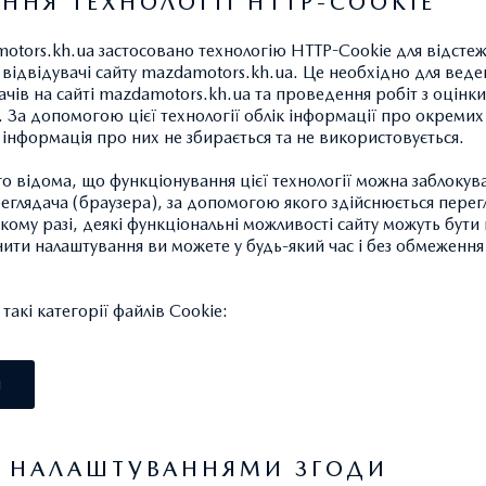
ННЯ ТЕХНОЛОГІЇ HTTP-COOKIE
otors.kh.ua застосовано технологію HTTP-Cookie для відсте
відвідувачі сайту mazdamotors.kh.ua. Це необхідно для веде
ачів на сайті mazdamotors.kh.ua та проведення робіт з оцінки
 За допомогою цієї технології облік інформації про окремих
а інформація про них не збирається та не використовується.
БОКС ДЛЯ БАГАЖУ TH
26 255,68 ГРН.*
 відома, що функціонування цієї технології можна заблокув
глядача (браузера), за допомогою якого здійснюється перег
такому разі, деякі функціональні можливості сайту можуть бут
Короткий з двостороннім відк
нити налаштування ви можете у будь-який час і без обмеження 
Д x Ш x В: 175 x 82 x 45 см. О
Максимальне навантаження: 50
акі категорії файлів Cookie:
Для встановлення потрібні до
І
поперечнини під багажник. З
експлуатації автомобіля для
навантаження на дах.
Я НАЛАШТУВАННЯМИ ЗГОДИ