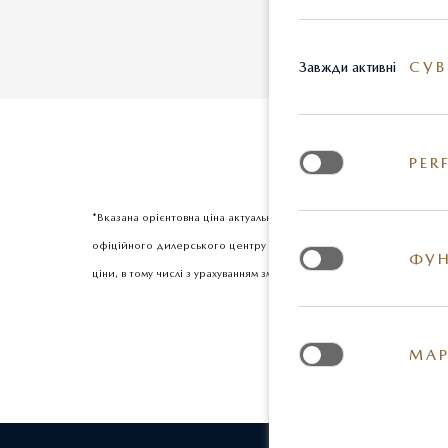
СУВ
Завжди активні
PER
*Вказана орієнтовна ціна актуальна на момент оновлення інформац
офіційного дилерського центру Mazda. Реальні кольори та деякі з
ФУН
ціни, в тому числі з урахуванням змін міжбанківського курсу долар
МАР