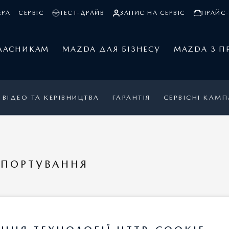
ЕРА
СЕРВІС
ТЕСТ-ДРАЙВ
ЗАПИС НА СЕРВІС
ПРАЙС-
ЛАСНИКАМ
MAZDA ДЛЯ БІЗНЕСУ
MAZDA З П
ВІДЕО ТА КЕРІВНИЦТВА
ГАРАНТІЯ
СЕРВІСНІ КАМП
СПОРТУВАННЯ
КСЕСУАРІВ