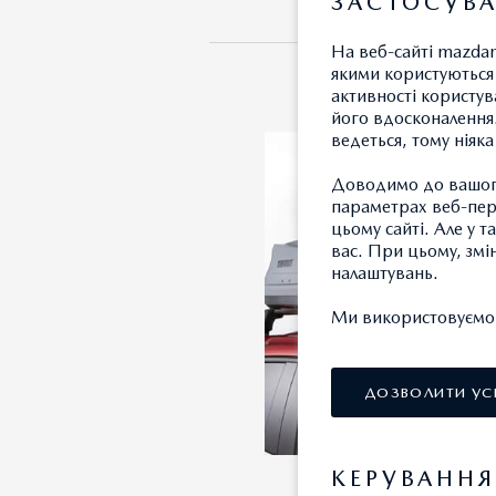
ЗАСТОСУВА
На веб-сайті mazdam
якими користуються 
активності користув
його вдосконалення.
ведеться, тому ніяк
Доводимо до вашого
параметрах веб-пере
цьому сайті. Але у 
вас. При цьому, змі
налаштувань.
Ми використовуємо т
ДОЗВОЛИТИ УС
КЕРУВАНН