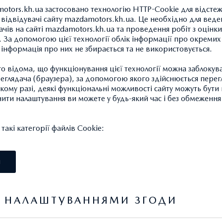
otors.kh.ua застосовано технологію HTTP-Cookie для відсте
відвідувачі сайту mazdamotors.kh.ua. Це необхідно для веде
ачів на сайті mazdamotors.kh.ua та проведення робіт з оцінки
 За допомогою цієї технології облік інформації про окремих
а інформація про них не збирається та не використовується.
НАКЛАДКИ НА ПЕДАЛ
 відома, що функціонування цієї технології можна заблокув
15 744,13 ГРН.*
глядача (браузера), за допомогою якого здійснюється перег
такому разі, деякі функціональні можливості сайту можуть бут
нити налаштування ви можете у будь-який час і без обмеження 
Для Mazda CX-30 з автомати
акі категорії файлів Cookie:
Високоякісні декоративні на
динамічний зовнішній вигляд 
І
Артикул: BCWLV9090C
Я НАЛАШТУВАННЯМИ ЗГОДИ