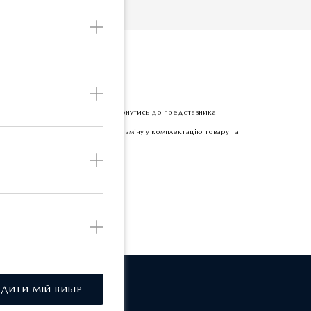
Б
етної одиниці товару прохання звернутись до представника
 залишає за собою право вносити зміну у комплектацію товару та
РДИТИ МІЙ ВИБІР