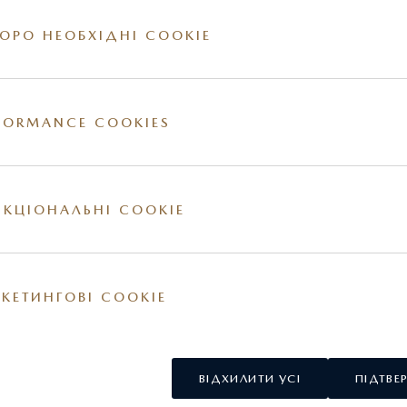
ОРО НЕОБХІДНІ COOKIE
FORMANCE COOKIES
ії на сайті. За більш детальною інформацією стосовно вартості та наявності конкр
овнішні та / або внутрішні елементи обладнання можуть відрізнятись. Постачальник
у США.
КЦІОНАЛЬНІ COOKIE
КЕТИНГОВІ COOKIE
ВІДХИЛИТИ УСІ
ПІДТВЕ