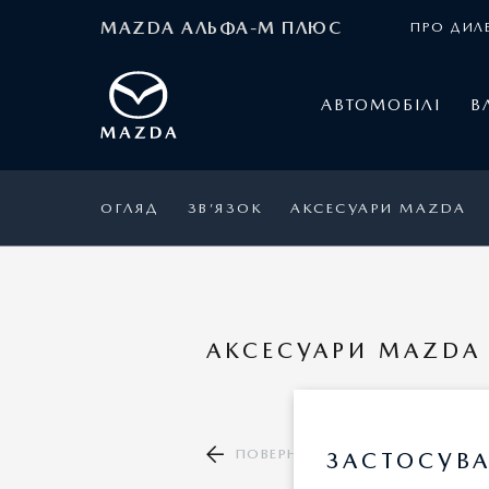
MAZDA АЛЬФА-М ПЛЮС
ПРО ДИЛ
АВТОМОБІЛІ
В
ОГЛЯД
ЗВ’ЯЗОК
АКСЕСУАРИ MAZDA
АКСЕСУАРИ MAZDA 
ПОВЕРНУТИСЯ ДО КАТАЛОГУ А
ЗАСТОСУВА