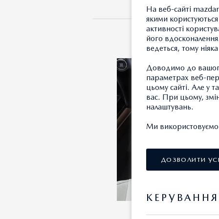
На веб-сайті mazdam
якими користуються 
активності користув
його вдосконалення.
ведеться, тому ніяк
Доводимо до вашого
параметрах веб-пере
цьому сайті. Але у 
вас. При цьому, змі
налаштувань.
Ми використовуємо т
ДОЗВОЛИТИ УС
КЕРУВАНН