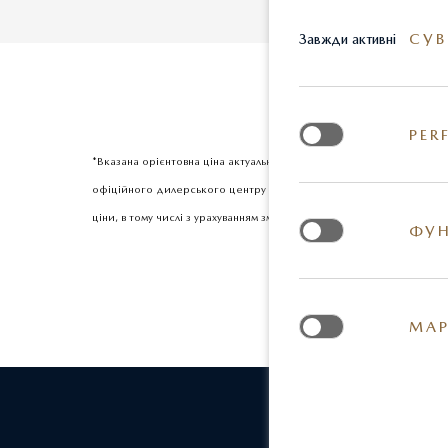
СУВ
Завжди активні
PER
*Вказана орієнтовна ціна актуальна на момент оновлення інформац
офіційного дилерського центру Mazda. Реальні кольори та деякі з
ціни, в тому числі з урахуванням змін міжбанківського курсу долар
ФУН
МАР