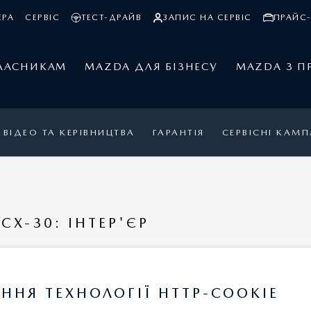
ЕРА
СЕРВІС
ТЕСТ-ДРАЙВ
ЗАПИС НА СЕРВІС
ПРАЙС-
ЛАСНИКАМ
MAZDA ДЛЯ БІЗНЕСУ
MAZDA З П
ВІДЕО ТА КЕРІВНИЦТВА
ГАРАНТІЯ
СЕРВІСНІ КАМП
CX-30: ІНТЕР'ЄР
КСЕСУАРІВ
ННЯ ТЕХНОЛОГІЇ HTTP-COOKIE