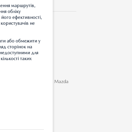
ження маршрутів,
ння обліку
 його ефективності,
 користувачів не
І AТ
ати або обмежити у
ляд сторінок на
и недоступними для
кількості таких
чною трансмісією.
кладки на педалі надають Mazda
і відчуття руху
З
Т
З