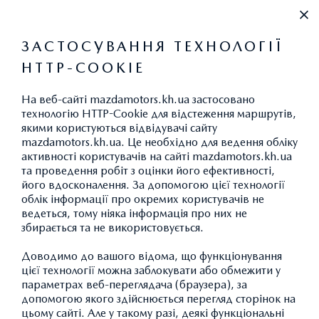
+38 (067) 546 30 88
ЗАСТОСУВАННЯ ТЕХНОЛОГІЇ
HTTP-COOKIE
ВИКИДИ CO
2
На веб-сайті mazdamotors.kh.ua застосовано
технологію HTTP-Cookie для відстеження маршрутів,
якими користуються відвідувачі сайту
mazdamotors.kh.ua. Це необхідно для ведення обліку
АКСЕСУАРИ MAZDA CX-30:
активності користувачів на сайті mazdamotors.kh.ua
та проведення робіт з оцінки його ефективності,
ЕКСТЕР'ЄР
його вдосконалення. За допомогою цієї технології
облік інформації про окремих користувачів не
ведеться, тому ніяка інформація про них не
збирається та не використовується.
ПОВЕРНУТИСЯ ДО КАТАЛОГУ АКСЕСУАРІВ
Доводимо до вашого відома, що функціонування
цієї технології можна заблокувати або обмежити у
параметрах веб-переглядача (браузера), за
допомогою якого здійснюється перегляд сторінок на
цьому сайті. Але у такому разі, деякі функціональні