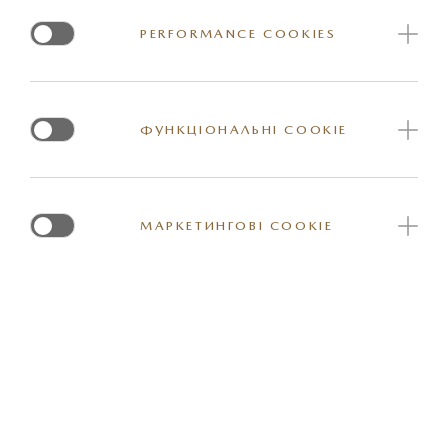
6.5 x 18", зміщення: 45мм, дизайн: 170A, колір: чорний
PERFORMANCE COOKIES
металік
Колісні гайки та датчики TPMS не включені (потрібно
використовувати оригінальні запчастини). Центральні
ФУНКЦІОНАЛЬНІ COOKIE
ковпачки не включені.
МАРКЕТИНГОВІ COOKIE
Артикул: 9965C57080
*Вказана орієнтовна ціна актуальна на момент оновлення інформації на
сайті. За більш детальною інформацією стосовно вартості та наявності