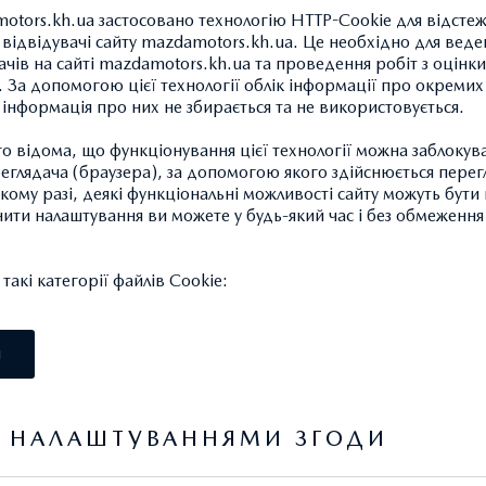
otors.kh.ua застосовано технологію HTTP-Cookie для відсте
відвідувачі сайту mazdamotors.kh.ua. Це необхідно для веде
ачів на сайті mazdamotors.kh.ua та проведення робіт з оцінки
 За допомогою цієї технології облік інформації про окремих
а інформація про них не збирається та не використовується.
ПОВІТРЯНИЙ КЛАПАН
 відома, що функціонування цієї технології можна заблокув
213.02 ГРН.*
глядача (браузера), за допомогою якого здійснюється перег
такому разі, деякі функціональні можливості сайту можуть бут
нити налаштування ви можете у будь-який час і без обмеження 
1 шт.
акі категорії файлів Cookie:
Потрібен для встановлення л
І
Артикул: 9963604140
Я НАЛАШТУВАННЯМИ ЗГОДИ