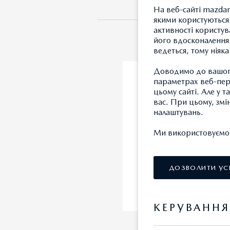
На веб-сайті mazdam
якими користуються 
активності користув
його вдосконалення.
ведеться, тому ніяк
Доводимо до вашого
параметрах веб-пере
цьому сайті. Але у 
вас. При цьому, змі
налаштувань.
Ми використовуємо т
ДОЗВОЛИТИ УС
КЕРУВАНН