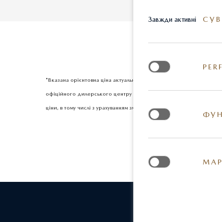
СУВ
Завжди активні
PER
*Вказана орієнтовна ціна актуальна на момент оновлення інформац
офіційного дилерського центру Mazda. Реальні кольори та деякі з
ціни, в тому числі з урахуванням змін міжбанківського курсу долар
ФУН
МАР