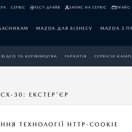
ЕРА
СЕРВІС
ТЕСТ-ДРАЙВ
ЗАПИС НА СЕРВІС
ПРАЙС-
ЛАСНИКАМ
MAZDA ДЛЯ БІЗНЕСУ
MAZDA З П
ВІДЕО ТА КЕРІВНИЦТВА
ГАРАНТІЯ
СЕРВІСНІ КАМП
CX-30: ЕКСТЕР'ЄР
КСЕСУАРІВ
ННЯ ТЕХНОЛОГІЇ HTTP-COOKIE