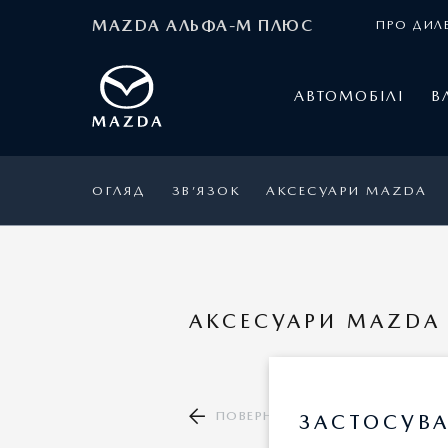
MAZDA АЛЬФА-М ПЛЮС
ПРО ДИЛ
АВТОМОБІЛІ
В
ОГЛЯД
ЗВ’ЯЗОК
АКСЕСУАРИ MAZDA
АКСЕСУАРИ MAZDA 
ПОВЕРНУТИСЯ ДО КАТАЛОГУ А
ЗАСТОСУВА