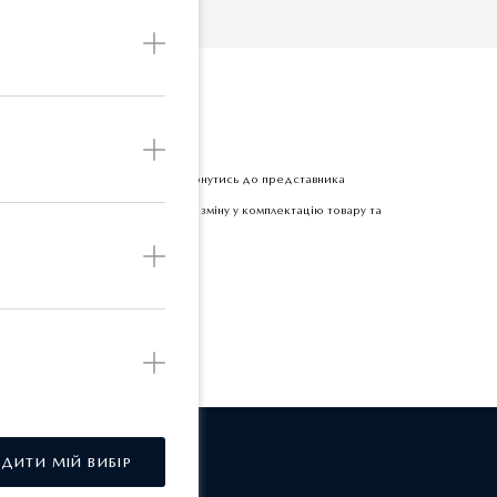
Б
етної одиниці товару прохання звернутись до представника
 залишає за собою право вносити зміну у комплектацію товару та
РДИТИ МІЙ ВИБІР