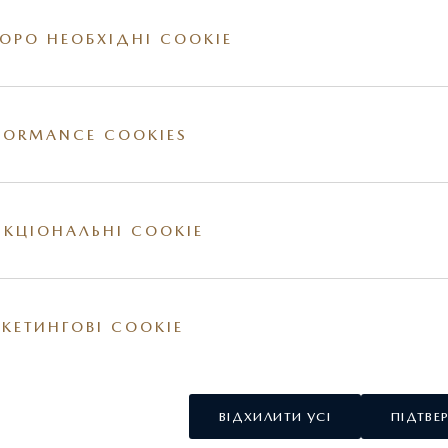
ОРО НЕОБХІДНІ COOKIE
FORMANCE COOKIES
ії на сайті. За більш детальною інформацією стосовно вартості та наявності конкр
овнішні та / або внутрішні елементи обладнання можуть відрізнятись. Постачальник
у США.
КЦІОНАЛЬНІ COOKIE
КЕТИНГОВІ COOKIE
ВІДХИЛИТИ УСІ
ПІДТВЕ