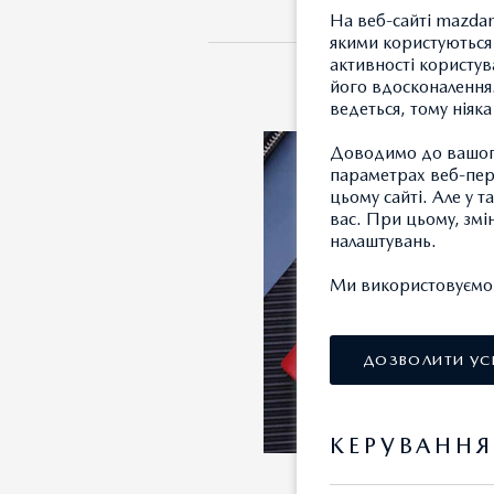
На веб-сайті mazdam
якими користуються 
активності користув
його вдосконалення.
ведеться, тому ніяк
Доводимо до вашого
параметрах веб-пере
цьому сайті. Але у 
вас. При цьому, змі
налаштувань.
Ми використовуємо т
ДОЗВОЛИТИ УС
КЕРУВАНН