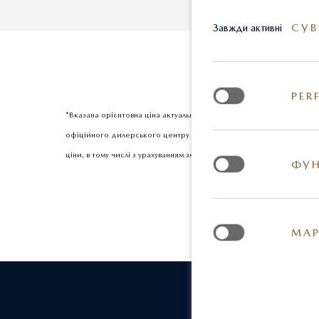
СУВ
Завжди активні
PER
*Вказана орієнтовна ціна актуальна на момент оновлення інформац
офіційного дилерського центру Mazda. Реальні кольори та деякі з
ціни, в тому числі з урахуванням змін міжбанківського курсу долар
ФУН
МАР