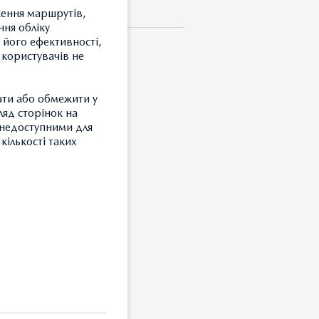
ження маршрутів,
ння обліку
 його ефективності,
 користувачів не
M"
ати або обмежити у
ляд сторінок на
и недоступними для
кількості таких
 «Mazda».
З
Т
З