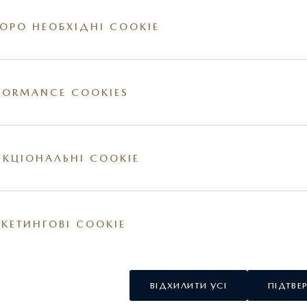
ОРО НЕОБХІДНІ COOKIE
FORMANCE COOKIES
ії на сайті. За більш детальною інформацією стосовно вартості та наявності конкр
овнішні та / або внутрішні елементи обладнання можуть відрізнятись. Постачальник
у США.
КЦІОНАЛЬНІ COOKIE
КЕТИНГОВІ COOKIE
ВІДХИЛИТИ УСІ
ПІДТВЕ