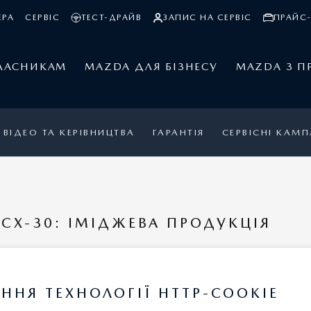
ЕРА
СЕРВІС
ТЕСТ-ДРАЙВ
ЗАПИС НА СЕРВІС
ПРАЙС-
ЛАСНИКАМ
MAZDA ДЛЯ БІЗНЕСУ
MAZDA З П
ВІДЕО ТА КЕРІВНИЦТВА
ГАРАНТІЯ
СЕРВІСНІ КАМП
CX-30: ІМІДЖЕВА ПРОДУКЦІЯ
КСЕСУАРІВ
ННЯ ТЕХНОЛОГІЇ HTTP-COOKIE