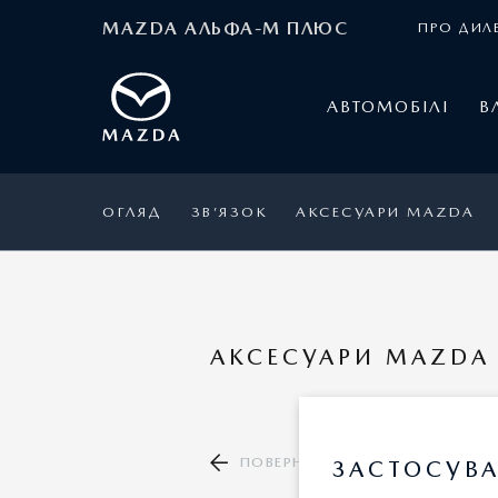
MAZDA АЛЬФА-М ПЛЮС
ПРО ДИЛ
АВТОМОБІЛІ
В
ОГЛЯД
ЗВ’ЯЗОК
АКСЕСУАРИ MAZDA
АКСЕСУАРИ MAZDA 
ПОВЕРНУТИСЯ ДО КАТАЛОГУ А
ЗАСТОСУВА