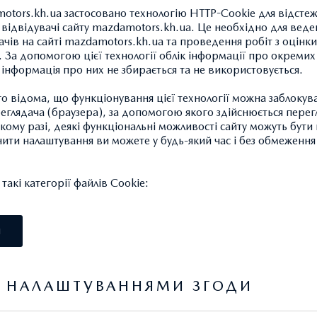
otors.kh.ua застосовано технологію HTTP-Cookie для відсте
відвідувачі сайту mazdamotors.kh.ua. Це необхідно для веде
ачів на сайті mazdamotors.kh.ua та проведення робіт з оцінки
 За допомогою цієї технології облік інформації про окремих
а інформація про них не збирається та не використовується.
ТЕРМОКРУЖКА "DENI
 відома, що функціонування цієї технології можна заблокув
672.00 ГРН.*
глядача (браузера), за допомогою якого здійснюється перег
такому разі, деякі функціональні можливості сайту можуть бут
нити налаштування ви можете у будь-який час і без обмеження 
Колір: червоний з логотипом
акі категорії файлів Cookie:
Артикул: 7000AI0164RD
І
Я НАЛАШТУВАННЯМИ ЗГОДИ