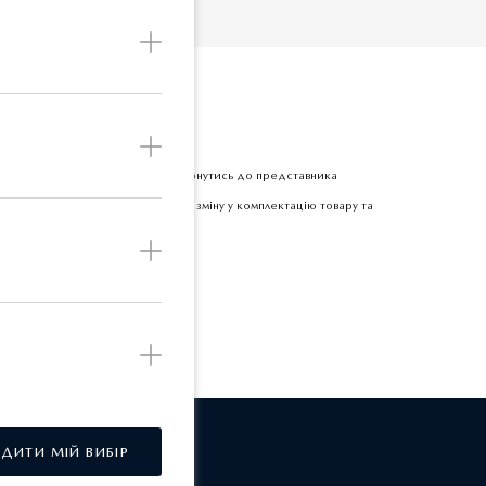
Б
етної одиниці товару прохання звернутись до представника
 залишає за собою право вносити зміну у комплектацію товару та
РДИТИ МІЙ ВИБІР