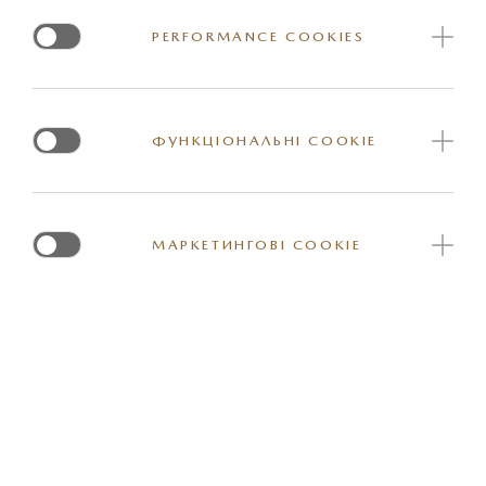
Колір: червоний з логотипом "Mazda"
PERFORMANCE COOKIES
Артикул: 7000AI0051RD
ФУНКЦІОНАЛЬНІ COOKIE
МАРКЕТИНГОВІ COOKIE
*Вказана орієнтовна ціна актуальна на момент оновлення інформації на
сайті. За більш детальною інформацією стосовно вартості та наявності
конкретної одиниці товару прохання звернутись до представника
офіційного дилерського центру Mazda. Реальні кольори та деякі зовнішні
та / або внутрішні елементи обладнання можуть відрізнятись. Постачальник
залишає за собою право вносити зміну у комплектацію товару та ціни, в тому
числі з урахуванням змін міжбанківського курсу долару США.