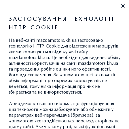
+38 (067) 546 30 88
ЗАСТОСУВАННЯ ТЕХНОЛОГІЇ
HTTP-COOKIE
ВИКИДИ CO
2
На веб-сайті mazdamotors.kh.ua застосовано
технологію HTTP-Cookie для відстеження маршрутів,
якими користуються відвідувачі сайту
mazdamotors.kh.ua. Це необхідно для ведення обліку
АКСЕСУАРИ : ІМІДЖЕВА
активності користувачів на сайті mazdamotors.kh.ua
та проведення робіт з оцінки його ефективності,
ПРОДУКЦІЯ
його вдосконалення. За допомогою цієї технології
облік інформації про окремих користувачів не
ведеться, тому ніяка інформація про них не
збирається та не використовується.
ПОВЕРНУТИСЯ ДО КАТАЛОГУ АКСЕСУАРІВ
Доводимо до вашого відома, що функціонування
цієї технології можна заблокувати або обмежити у
параметрах веб-переглядача (браузера), за
допомогою якого здійснюється перегляд сторінок на
цьому сайті. Але у такому разі, деякі функціональні