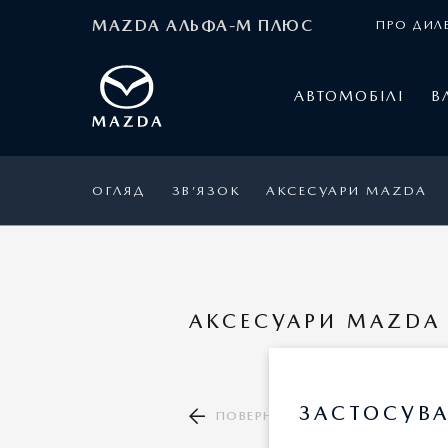
MAZDA АЛЬФА-М ПЛЮС
ПРО ДИЛ
АВТОМОБІЛІ
В
ОГЛЯД
ЗВ’ЯЗОК
АКСЕСУАРИ MAZDA
АКСЕСУАРИ MAZDA 
ЗАСТОСУВА
ПОВЕРНУТИСЯ ДО КАТАЛОГУ А