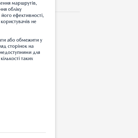
ження маршрутів,
ння обліку
 його ефективності,
 користувачів не
ати або обмежити у
ляд сторінок на
и недоступними для
кількості таких
ипом «mazda»
З
Т
З