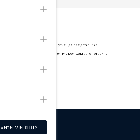
Б
етної одиниці товару прохання звернутись до представника
 залишає за собою право вносити зміну у комплектацію товару та
РДИТИ МІЙ ВИБІР