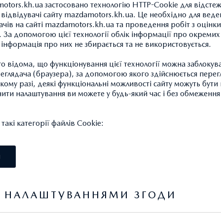
otors.kh.ua застосовано технологію HTTP-Cookie для відсте
відвідувачі сайту mazdamotors.kh.ua. Це необхідно для веде
ачів на сайті mazdamotors.kh.ua та проведення робіт з оцінки
 За допомогою цієї технології облік інформації про окремих
а інформація про них не збирається та не використовується.
 відома, що функціонування цієї технології можна заблокув
МУЛЬТИІНСТРУМЕНТ
глядача (браузера), за допомогою якого здійснюється перег
903.84 ГРН.*
такому разі, деякі функціональні можливості сайту можуть бут
нити налаштування ви можете у будь-який час і без обмеження 
Колір сірий "String" з логот
акі категорії файлів Cookie:
Артикул: 7000AI0050GR
І
Я НАЛАШТУВАННЯМИ ЗГОДИ