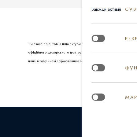
СУВ
Завжди активні
PER
*Вказана орієнтовна ціна актуальна на момент оновлення інформац
офіційного дилерського центру Mazda. Реальні кольори та деякі з
ціни, в тому числі з урахуванням змін міжбанківського курсу долар
ФУН
МАР