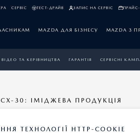
ЕРА
СЕРВІС
ТЕСТ-ДРАЙВ
ЗАПИС НА СЕРВІС
ПРАЙС-
ЛАСНИКАМ
MAZDA ДЛЯ БІЗНЕСУ
MAZDA З П
ВІДЕО ТА КЕРІВНИЦТВА
ГАРАНТІЯ
СЕРВІСНІ КАМП
CX-30: ІМІДЖЕВА ПРОДУКЦІЯ
ННЯ ТЕХНОЛОГІЇ HTTP-COOKIE
КСЕСУАРІВ