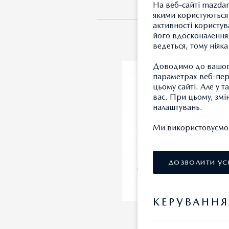
На веб-сайті mazdam
якими користуються 
активності користув
його вдосконалення.
ведеться, тому ніяк
Доводимо до вашого
параметрах веб-пере
цьому сайті. Але у 
вас. При цьому, змі
налаштувань.
Ми використовуємо т
ДОЗВОЛИТИ УС
КЕРУВАНН