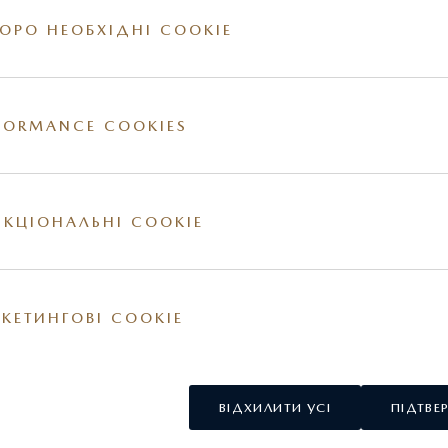
ОРО НЕОБХІДНІ COOKIE
FORMANCE COOKIES
ії на сайті. За більш детальною інформацією стосовно вартості та наявності конкр
овнішні та / або внутрішні елементи обладнання можуть відрізнятись. Постачальник
у США.
КЦІОНАЛЬНІ COOKIE
КЕТИНГОВІ COOKIE
ВІДХИЛИТИ УСІ
ПІДТВЕ