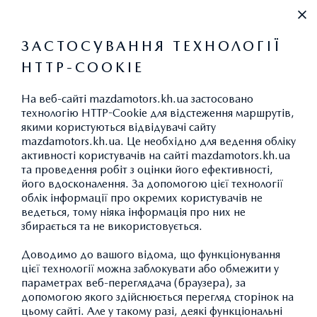
+38 (067) 546 30 88
ЗАСТОСУВАННЯ ТЕХНОЛОГІЇ
HTTP-COOKIE
ВИКИДИ CO
2
На веб-сайті mazdamotors.kh.ua застосовано
технологію HTTP-Cookie для відстеження маршрутів,
якими користуються відвідувачі сайту
mazdamotors.kh.ua. Це необхідно для ведення обліку
АКСЕСУАРИ MAZDA CX-30:
активності користувачів на сайті mazdamotors.kh.ua
та проведення робіт з оцінки його ефективності,
ІМІДЖЕВА ПРОДУКЦІЯ
його вдосконалення. За допомогою цієї технології
облік інформації про окремих користувачів не
ведеться, тому ніяка інформація про них не
збирається та не використовується.
ПОВЕРНУТИСЯ ДО КАТАЛОГУ АКСЕСУАРІВ
Доводимо до вашого відома, що функціонування
цієї технології можна заблокувати або обмежити у
параметрах веб-переглядача (браузера), за
допомогою якого здійснюється перегляд сторінок на
цьому сайті. Але у такому разі, деякі функціональні