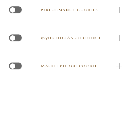
Годинник настінний, к-р чорний з логотипом "Mazda"
PERFORMANCE COOKIES
Артикул: 7000AI0010BK
ФУНКЦІОНАЛЬНІ COOKIE
МАРКЕТИНГОВІ COOKIE
*Вказана орієнтовна ціна актуальна на момент оновлення інформації на
сайті. За більш детальною інформацією стосовно вартості та наявності
конкретної одиниці товару прохання звернутись до представника
офіційного дилерського центру Mazda. Реальні кольори та деякі зовнішні
та / або внутрішні елементи обладнання можуть відрізнятись. Постачальник
залишає за собою право вносити зміну у комплектацію товару та ціни, в тому
числі з урахуванням змін міжбанківського курсу долару США.