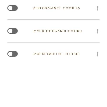
Надійно закріпить ваші речі під час їх транспортування
PERFORMANCE COOKIES
у багажнику.
Горизонтальний тип, з логотипом Mazda та 4
ФУНКЦІОНАЛЬНІ COOKIE
пластиковими гачками.
МАРКЕТИНГОВІ COOKIE
Артикул: 410078915
*Вказана орієнтовна ціна актуальна на момент оновлення інформації на
сайті. За більш детальною інформацією стосовно вартості та наявності