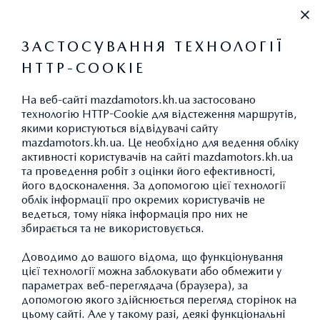
+38 (067) 546 30 88
ЗАСТОСУВАННЯ ТЕХНОЛОГІЇ
HTTP-COOKIE
ВИКИДИ CO
2
На веб-сайті mazdamotors.kh.ua застосовано
технологію HTTP-Cookie для відстеження маршрутів,
якими користуються відвідувачі сайту
mazdamotors.kh.ua. Це необхідно для ведення обліку
АКСЕСУАРИ MAZDA CX-30:
активності користувачів на сайті mazdamotors.kh.ua
та проведення робіт з оцінки його ефективності,
ТРАНСПОРТУВАННЯ
його вдосконалення. За допомогою цієї технології
облік інформації про окремих користувачів не
ведеться, тому ніяка інформація про них не
збирається та не використовується.
ПОВЕРНУТИСЯ ДО КАТАЛОГУ АКСЕСУАРІВ
Доводимо до вашого відома, що функціонування
цієї технології можна заблокувати або обмежити у
параметрах веб-переглядача (браузера), за
допомогою якого здійснюється перегляд сторінок на
цьому сайті. Але у такому разі, деякі функціональні