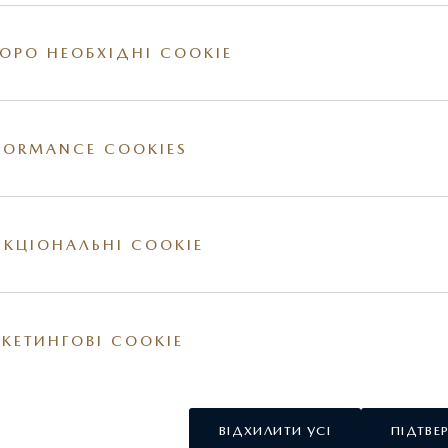
Артикул: 410078619
ОРО НЕОБХІДНІ COOKIE
FORMANCE COOKIES
ії на сайті. За більш детальною інформацією стосовно вартості та наявності конкр
овнішні та / або внутрішні елементи обладнання можуть відрізнятись. Постачальник
КЦІОНАЛЬНІ COOKIE
у США.
КЕТИНГОВІ COOKIE
ВІДХИЛИТИ УСІ
ПІДТВЕ