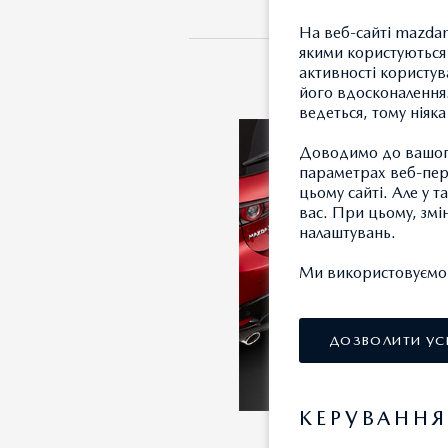
На веб-сайті mazdam
якими користуються 
активності користув
його вдосконалення.
ведеться, тому ніяк
Доводимо до вашого
параметрах веб-пере
цьому сайті. Але у 
вас. При цьому, змі
налаштувань.
Ми використовуємо т
ДОЗВОЛИТИ УС
КЕРУВАНН