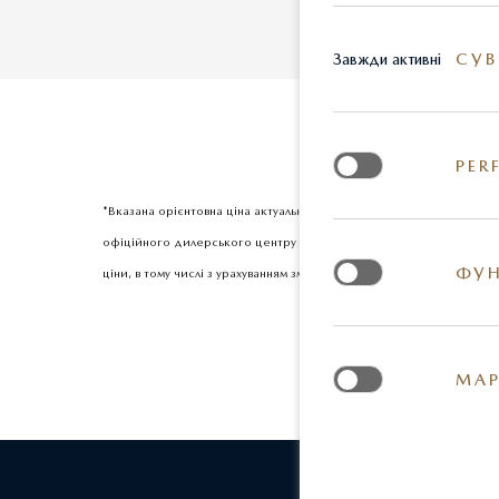
СУВ
Завжди активні
PER
*Вказана орієнтовна ціна актуальна на момент оновлення інформац
офіційного дилерського центру Mazda. Реальні кольори та деякі з
ФУН
ціни, в тому числі з урахуванням змін міжбанківського курсу долар
МАР