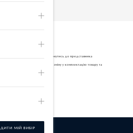
З
Б
етної одиниці товару прохання звернутись до представника
 залишає за собою право вносити зміну у комплектацію товару та
РДИТИ МІЙ ВИБІР