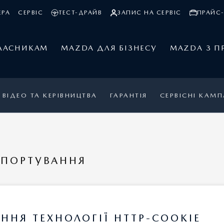
ЕРА
СЕРВІС
ТЕСТ-ДРАЙВ
ЗАПИС НА СЕРВІС
ПРАЙС-
ЛАСНИКАМ
MAZDA ДЛЯ БІЗНЕСУ
MAZDA З П
ВІДЕО ТА КЕРІВНИЦТВА
ГАРАНТІЯ
СЕРВІСНІ КАМП
СПОРТУВАННЯ
КСЕСУАРІВ
ННЯ ТЕХНОЛОГІЇ HTTP-COOKIE