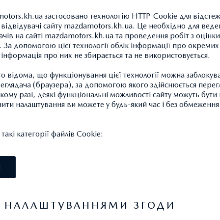
otors.kh.ua застосовано технологію HTTP-Cookie для відсте
відвідувачі сайту mazdamotors.kh.ua. Це необхідно для веде
ачів на сайті mazdamotors.kh.ua та проведення робіт з оцінки
 За допомогою цієї технології облік інформації про окремих
а інформація про них не збирається та не використовується.
КРІПЛЕННЯ ДЛЯ ДВОХ
 відома, що функціонування цієї технології можна заблокув
43 685,51 ГРН.*
глядача (браузера), за допомогою якого здійснюється перег
такому разі, деякі функціональні можливості сайту можуть бут
нити налаштування ви можете у будь-який час і без обмеження 
Кріплення на фаркоп, включа
утримувати 2 велосипеди та п
акі категорії файлів Cookie:
типами рами та розміром кол
кг (до 25 кг на один велосипе
(довжина x ширина x висота).
І
Сумісний з системою Thule "
Я НАЛАШТУВАННЯМИ ЗГОДИ