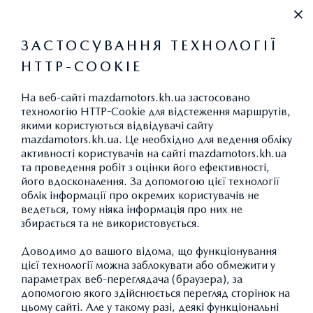
+38 (067) 546 30 88
ЗАСТОСУВАННЯ ТЕХНОЛОГІЇ
HTTP-COOKIE
ВАКАНСІЇ
На веб-сайті mazdamotors.kh.ua застосовано
технологію HTTP-Cookie для відстеження маршрутів,
якими користуються відвідувачі сайту
mazdamotors.kh.ua. Це необхідно для ведення обліку
активності користувачів на сайті mazdamotors.kh.ua
та проведення робіт з оцінки його ефективності,
ВАКАНСІЇ
його вдосконалення. За допомогою цієї технології
облік інформації про окремих користувачів не
ведеться, тому ніяка інформація про них не
збирається та не використовується.
Доводимо до вашого відома, що функціонування
цієї технології можна заблокувати або обмежити у
параметрах веб-переглядача (браузера), за
ВАКАНСІЇ
допомогою якого здійснюється перегляд сторінок на
цьому сайті. Але у такому разі, деякі функціональні